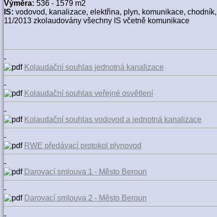
Výměra:
536 - 1579 m2
IS:
vodovod, kanalizace, elektřina, plyn, komunikace, chodník,
11/2013 zkolaudovány všechny IS včetně komunikace
-
Kolaudační souhlas jednotná kanalizace
-
Kolaudační souhlas veřejné osvětlení
-
Kolaudační souhlas vodovod a jednotná kanalizace
-
RWE předávací protokol plynovod
-
Darovací smlouva 1 - Město Beroun
-
Darovací smlouva 2 - Město Beroun
-