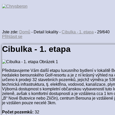
Jste zde:
Domů
-
Detail lokality
-
Cibulka - 1. etapa
-
29/640
Přihlásit se
Cibulka - 1. etapa
Představujeme Vám další etapu luxusního bydlení v lokalitě Be
nedaleko berounského Golf-resortu a je z ní krásný výhled na 
určeno k prodeji 32 stavebních pozemků, jejichž výměra je 5
technická infrastruktura, tj. elektřina, vodovod, kanalizace, 
Výborná dostupnost s kompletní občanskou vybaveností tuto lok
zeleně, avšak s komfortní dostupností a je vzdálena cca 1 km
„B“ Nové Butovice nebo Zličín), centrum Berouna je vzdálené j
je vzdálen pouze necelé 3km.
Počet pozemků:
32