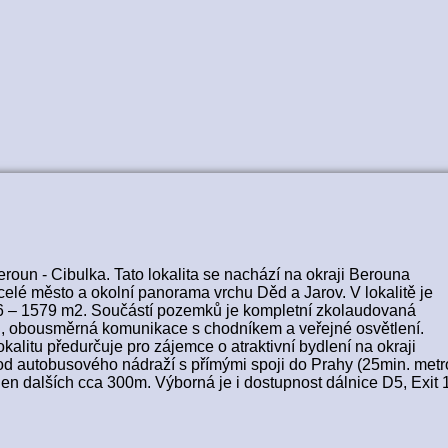
roun - Cibulka. Tato lokalita se nachází na okraji Berouna
celé město a okolní panorama vrchu Děd a Jarov. V lokalitě je
36 – 1579 m2. Součástí pozemků je kompletní zkolaudovaná
plyn, obousměrná komunikace s chodníkem a veřejné osvětlení.
alitu předurčuje pro zájemce o atraktivní bydlení na okraji
 od autobusového nádraží s přímými spoji do Prahy (25min. metr
en dalších cca 300m. Výborná je i dostupnost dálnice D5, Exit 