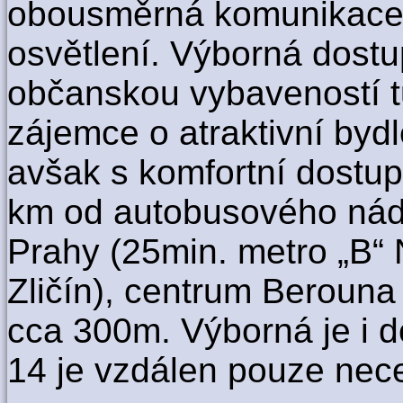
obousměrná komunikace 
osvětlení. Výborná dostu
občanskou vybaveností tu
zájemce o atraktivní bydl
avšak s komfortní dostup
km od autobusového nádr
Prahy (25min. metro „B“
Zličín), centrum Berouna
cca 300m. Výborná je i d
14 je vzdálen pouze nec