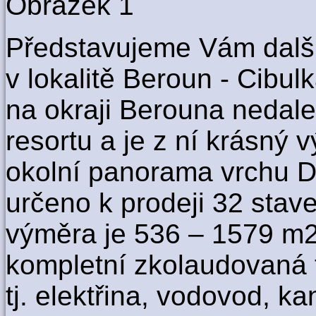
Představujeme Vám další
v lokalitě Beroun - Cibulk
na okraji Berouna nedal
resortu a je z ní krásný 
okolní panorama vrchu Dě
určeno k prodeji 32 stav
výměra je 536 – 1579 m2
kompletní zkolaudovaná t
tj. elektřina, vodovod, ka