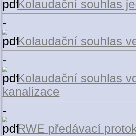
Kolaudační souhlas j
-
Kolaudační souhlas ve
-
Kolaudační souhlas v
kanalizace
-
RWE předávací protok