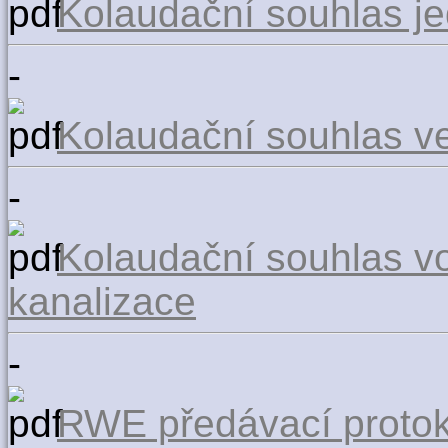
Kolaudační souhlas j
-
Kolaudační souhlas ve
-
Kolaudační souhlas v
kanalizace
-
RWE předávací protok