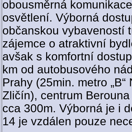
obousměrná komunikace 
osvětlení. Výborná dostu
občanskou vybaveností tu
zájemce o atraktivní bydl
avšak s komfortní dostup
km od autobusového nádr
Prahy (25min. metro „B“
Zličín), centrum Berouna
cca 300m. Výborná je i d
14 je vzdálen pouze nec