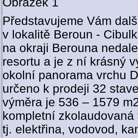
Představujeme Vám další
v lokalitě Beroun - Cibulk
na okraji Berouna nedal
resortu a je z ní krásný 
okolní panorama vrchu Dě
určeno k prodeji 32 stav
výměra je 536 – 1579 m2
kompletní zkolaudovaná t
tj. elektřina, vodovod, ka