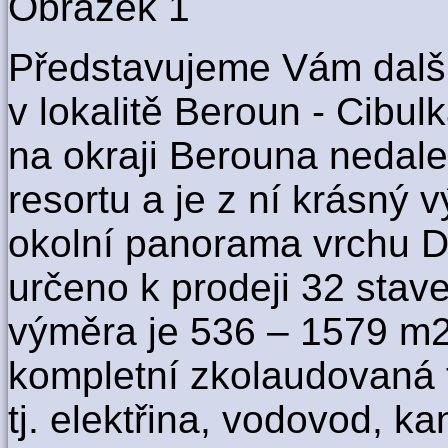
Představujeme Vám další
v lokalitě Beroun - Cibulk
na okraji Berouna nedal
resortu a je z ní krásný 
okolní panorama vrchu Dě
určeno k prodeji 32 stav
výměra je 536 – 1579 m2
kompletní zkolaudovaná t
tj. elektřina, vodovod, ka