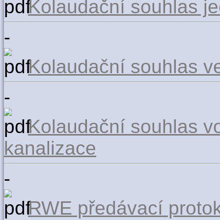
Kolaudační souhlas j
-
Kolaudační souhlas ve
-
Kolaudační souhlas v
kanalizace
-
RWE předávací protok