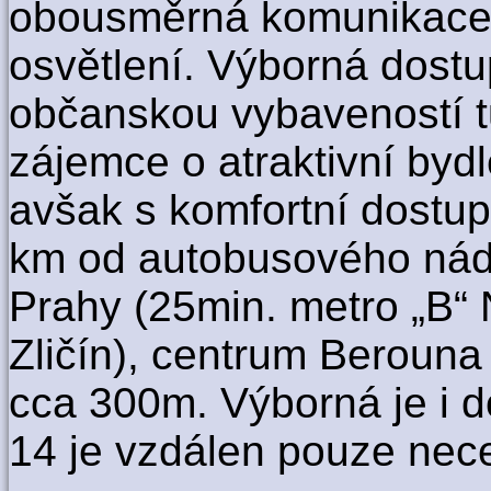
obousměrná komunikace 
osvětlení. Výborná dostu
občanskou vybaveností tu
zájemce o atraktivní bydl
avšak s komfortní dostup
km od autobusového nádr
Prahy (25min. metro „B“
Zličín), centrum Berouna
cca 300m. Výborná je i d
14 je vzdálen pouze nec